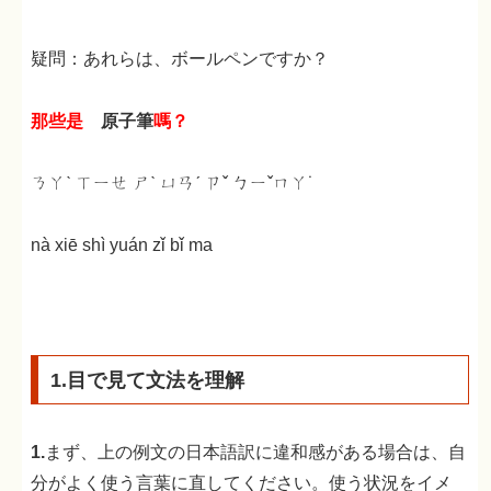
疑問：あれらは、ボールペンですか？
那些是
原子筆
嗎？
ㄋㄚˋ ㄒㄧㄝ ㄕˋ ㄩㄢˊ ㄗˇ ㄅㄧˇㄇㄚ˙
nà xiē shì yuán zǐ bǐ ma
1.目で見て文法を理解
1.
まず、上の例文の日本語訳に違和感がある場合は、自
分がよく使う言葉に直してください。使う状況をイメ