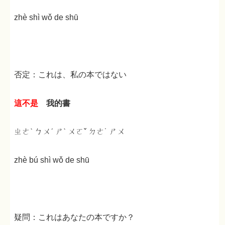
zhè shì wǒ de shū
否定：これは、私の本ではない
這不是
我的書
ㄓㄜˋ ㄅㄨˊ ㄕˋ ㄨㄛˇ ㄉㄜ˙ ㄕㄨ
zhè bú shì wǒ de shū
疑問：これはあなたの本ですか？