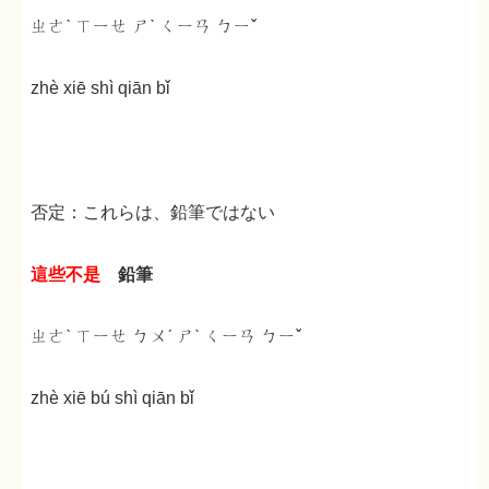
ㄓㄜˋ ㄒㄧㄝ ㄕˋ ㄑㄧㄢ ㄅㄧˇ
zhè xiē shì qiān bǐ
否定：これらは、鉛筆ではない
這些不是
鉛筆
ㄓㄜˋ ㄒㄧㄝ ㄅㄨˊ ㄕˋ ㄑㄧㄢ ㄅㄧˇ
zhè xiē bú shì qiān bǐ