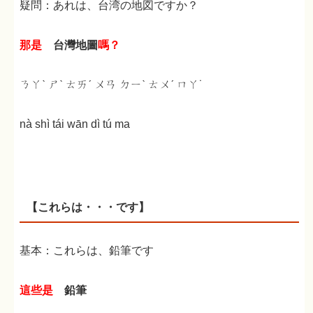
疑問：あれは、台湾の地図ですか？
那是
台灣地圖
嗎？
ㄋㄚˋ ㄕˋ ㄊㄞˊ ㄨㄢ ㄉㄧˋ ㄊㄨˊ ㄇㄚ˙
nà shì tái wān dì tú ma
【これらは・・・です】
基本：これらは、鉛筆です
這些是
鉛筆