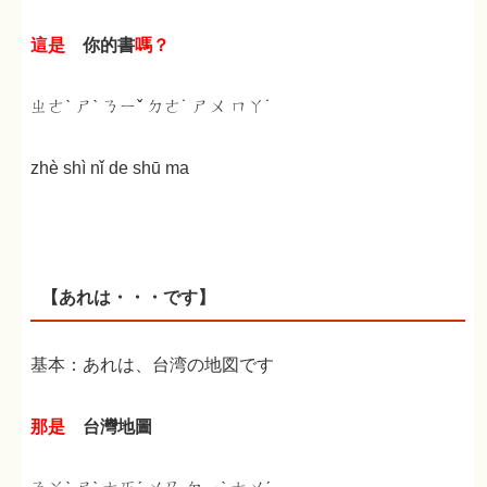
這是
你的書
嗎？
ㄓㄜˋ ㄕˋ ㄋㄧˇ ㄉㄜ˙ ㄕㄨ ㄇㄚ˙
zhè shì nǐ de shū ma
【あれは・・・です】
基本：あれは、台湾の地図です
那是
台灣地圖