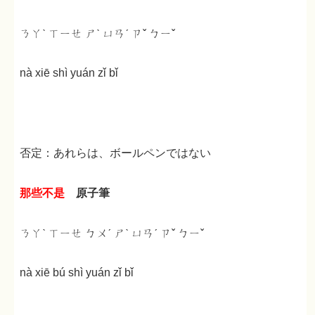
ㄋㄚˋ ㄒㄧㄝ ㄕˋ ㄩㄢˊ ㄗˇ ㄅㄧˇ
nà xiē shì yuán zǐ bǐ
否定：あれらは、ボールペンではない
那些不是
原子筆
ㄋㄚˋ ㄒㄧㄝ ㄅㄨˊ ㄕˋ ㄩㄢˊ ㄗˇ ㄅㄧˇ
nà xiē bú shì yuán zǐ bǐ