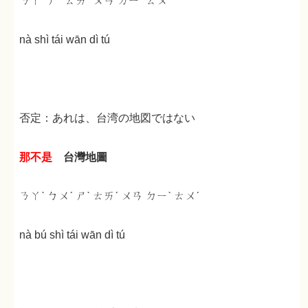
ㄋㄚˋ ㄕˋ ㄊㄞˊ ㄨㄢ ㄉㄧˋ ㄊㄨˊ
nà shì tái wān dì tú
否定：あれは、台湾の地図ではない
那不是
台灣地圖
ㄋㄚˋ ㄅㄨˊ ㄕˋ ㄊㄞˊ ㄨㄢ ㄉㄧˋ ㄊㄨˊ
nà bú shì tái wān dì tú