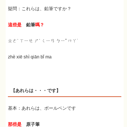
疑問：これらは、鉛筆ですか？
這些是
鉛筆
嗎？
ㄓㄜˋ ㄒㄧㄝ ㄕˋ ㄑㄧㄢ ㄅㄧˇ ㄇㄚ˙
zhè xiē shì qiān bǐ ma
【あれらは・・・です】
基本：あれらは、ボールペンです
那些是
原子筆