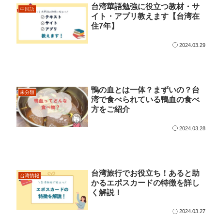
台湾華語勉強に役立つ教材・サ
中国語
イト・アプリ教えます【台湾在
住7年】
2024.03.29
鴨の血とは一体？まずいの？台
未分類
湾で食べられている鴨血の食べ
方をご紹介
2024.03.28
台湾旅行でお役立ち！あると助
台湾情報
かるエポスカードの特徴を詳し
く解説！
2024.03.27