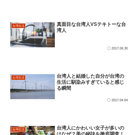
真面目な台湾人VSテキトーな台
台湾生活
湾人
2017.06.30
台湾人と結婚した自分が台湾の
台湾生活
生活に馴染みすぎていると感じ
る瞬間
2017.04.04
台湾人にかわいい女子が多いの
台湾生活
はなぜ？美の秘訣を徹底調査！