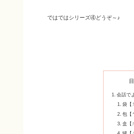
ではではシリーズ④どうぞ～♪
会話で
袋【ㄉ
包【ㄅ
盒【ㄏ
罐【ㄍ