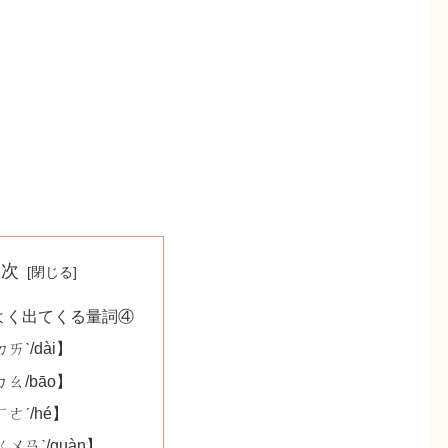
目次
よく出てくる量詞④
ㄞˋ/dài】
ㄠ/bāo】
ㄜˊ/hé】
ㄨㄢˋ/guàn】