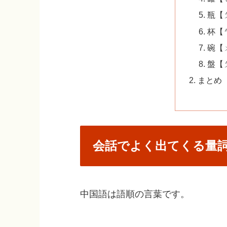
瓶【ㄆ
杯【ㄅ
碗【ㄨ
盤【ㄆ
まとめ
会話でよく出てくる量
中国語は語順の言葉です。