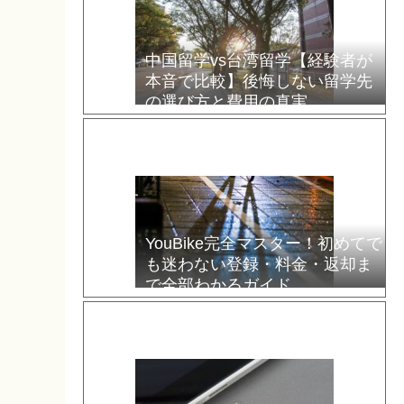
中国留学vs台湾留学【経験者が
本音で比較】後悔しない留学先
の選び方と費用の真実
YouBike完全マスター！初めてで
も迷わない登録・料金・返却ま
で全部わかるガイド