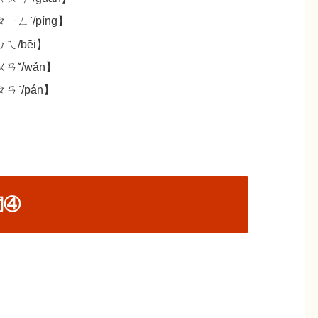
ㄧㄥˊ/píng】
ㄟ/bēi】
ㄢˇ/wǎn】
ㄢˊ/pán】
詞④