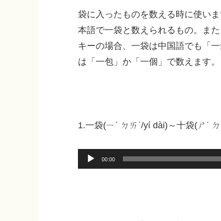
袋に入ったものを数える時に使いま
本語で一袋と数えられるもの。また
キーの場合、一袋は中国語でも「一
は「一包」か「一個」で数えます。
1.一袋(ㄧˊ ㄉㄞˋ/yí dài)～十袋(ㄕˊ
音
00:00
声
プ
レ
ー