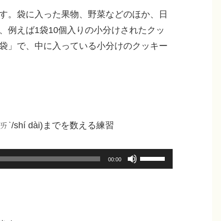
す。袋に入った果物、野菜などのほか、日
、例えば1袋10個入りの小分けされたクッ
袋」で、中に入っている小分けのクッキー
 ㄉㄞˋ/shí dài)までを数える練習
ボ
00:00
リ
ュ
ー
ム