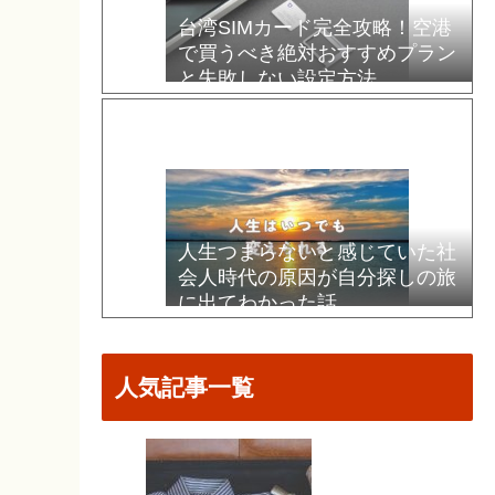
台湾SIMカード完全攻略！空港
で買うべき絶対おすすめプラン
と失敗しない設定方法
人生つまらないと感じていた社
会人時代の原因が自分探しの旅
に出てわかった話
人気記事一覧