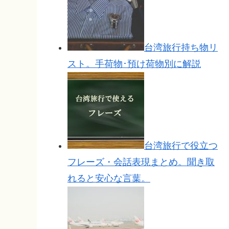
台湾旅行持ち物リ
スト。手荷物･預け荷物別に解説
台湾旅行で役立つ
フレーズ・会話表現まとめ。聞き取
れると安心な言葉。