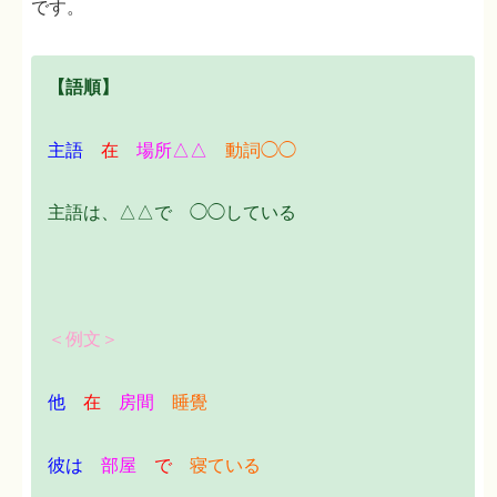
です。
【語順】
主語
在
場所△△
動詞◯◯
主語は、△△で ◯◯している
＜例文＞
他
在
房間
睡覺
彼は
部屋
で
寝ている