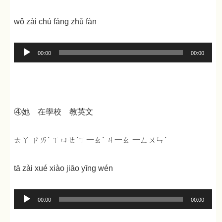
wǒ zài chú fáng zhǔ fàn
音
00:00
00:00
声
プ
レ
ー
④她 在學校 教英文
ヤ
ー
ㄊㄚ ㄗㄞˋ ㄒㄩㄝˊㄒ一ㄠˋ ㄐ一ㄠ 一ㄥㄨㄣˊ
tā zài xué xiào jiāo yīng wén
音
00:00
00:00
声