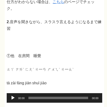
仕方がわからない場合は、
こちら
のページでチェッ
ク。
2.
音声を聞きながら、スラスラ言えるようになるまで練
習
①他 在房間 睡覺
ㄊㄚ ㄗㄞˋ ㄈㄤˊ ㄐ一ㄢ ㄕㄨㄟˋ ㄐ一ㄠˋ
tā zài fáng jiān shuì jiào
音
00:00
00:00
声