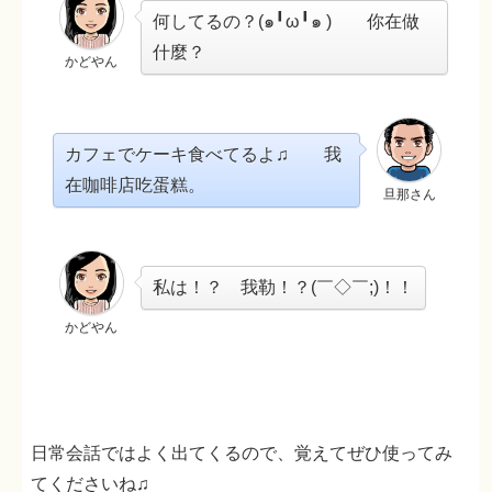
何してるの？(๑╹ω╹๑ ) 你在做
什麼？
かどやん
カフェでケーキ食べてるよ♫ 我
在咖啡店吃蛋糕。
旦那さん
私は！？ 我勒！？(￣◇￣;)！！
かどやん
日常会話ではよく出てくるので、覚えてぜひ使ってみ
てくださいね♫