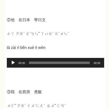
プ
レ
ー
②他 在日本 學日文
ヤ
ー
ㄊㄚ ㄗㄞˋ ㄖˋㄅㄣˇ ㄒㄩㄝˊ ㄖˋㄨㄣˊ
tā zài rì běn xué rì wén
音
00:00
00:00
声
プ
レ
ー
③我 在廚房 煮飯
ヤ
ー
ㄨㄛˇ ㄗㄞˋ ㄔㄨˊㄈㄤˊ ㄓㄨˇ ㄈㄢˋ