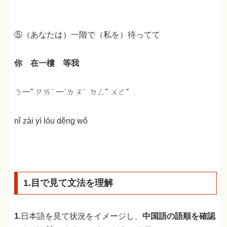
⑤（あなたは）一階で（私を）待ってて
你 在一樓 等我
ㄋ一ˇ ㄗㄞˋ 一ˋㄌㄡˊ ㄉㄥˇ ㄨㄛˇ
nǐ zài yì lóu děng wǒ
1.目で見て文法を理解
1.
日本語を見て状況をイメージし、
中国語の語順を確認