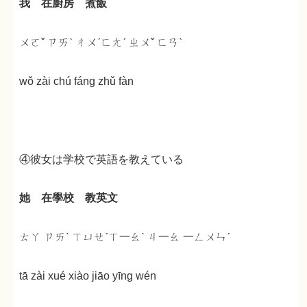
我 在廚房 煮飯
ㄨㄛˇ ㄗㄞˋ ㄔㄨˊㄈㄤˊ ㄓㄨˇ ㄈㄢˋ
wǒ zài chú fáng zhǔ fàn
④彼女は学校で英語を教えている
她 在學校 教英文
ㄊㄚ ㄗㄞˋ ㄒㄩㄝˊㄒ一ㄠˋ ㄐ一ㄠ 一ㄥㄨㄣˊ
tā zài xué xiào jiāo yīng wén