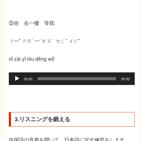
プ
レ
ー
⑤你 在一樓 等我
ヤ
ー
ㄋ一ˇ ㄗㄞˋ 一ˋㄌㄡˊ ㄉㄥˇ ㄨㄛˇ
nǐ zài yì lóu děng wǒ
音
00:00
00:00
声
プ
レ
ー
3.リスニングを鍛える
ヤ
ー
中国語の音声を聞いて、日本語に訳す練習をします。