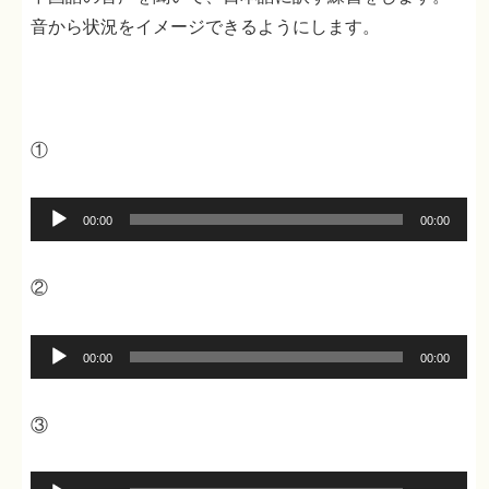
音から状況をイメージできるようにします。
①
音
00:00
00:00
声
プ
②
レ
ー
音
00:00
00:00
ヤ
声
ー
プ
③
レ
ー
音