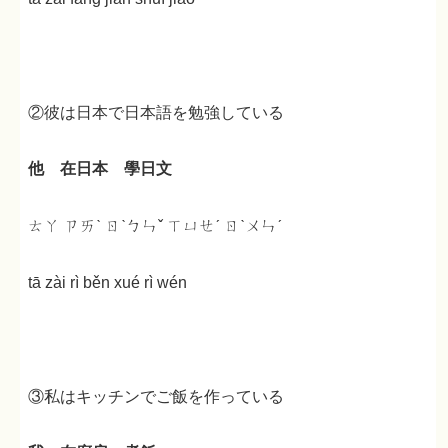
②彼は日本で日本語を勉強している
他 在日本 學日文
ㄊㄚ ㄗㄞˋ ㄖˋㄅㄣˇ ㄒㄩㄝˊ ㄖˋㄨㄣˊ
tā zài rì běn xué rì wén
③私はキッチンでご飯を作っている