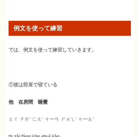
例文を使って練習
では、例文を使って練習していきます。
①彼は部屋で寝ている
他 在房間 睡覺
ㄊㄚ ㄗㄞˋ ㄈㄤˊ ㄐ一ㄢ ㄕㄨㄟˋ ㄐ一ㄠˋ
tā zài fáng jiān shuì jiào