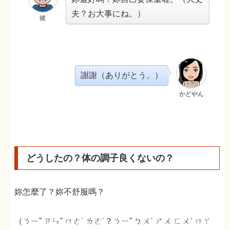
夫？お大事にね。）
彼
謝謝（ありがとう。）
かどやん
どうしたの？体の調子良くないの？
妳怎麼了？妳不舒服嗎？
（ㄋㄧˇ ㄗㄣˇ ㄇㄜ˙ ㄌㄜ˙？ㄋㄧˇ ㄅㄨˋ ㄕㄨ ㄈㄨˊ ㄇㄚ