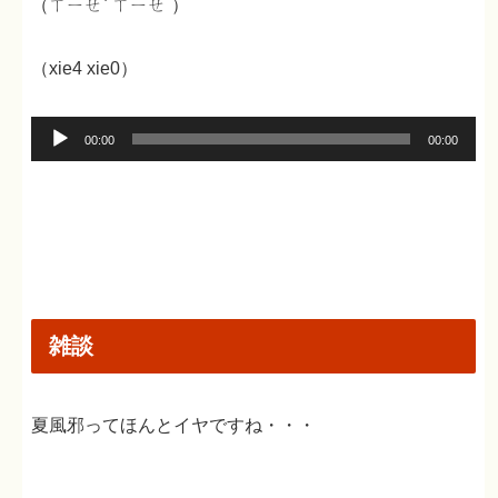
（ㄒㄧㄝˋ ㄒㄧㄝ˙）
（xie4 xie0）
音
00:00
00:00
声
プ
レ
ー
ヤ
ー
雑談
夏風邪ってほんとイヤですね・・・