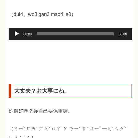
（dui4。wo3 gan3 mao4 le0）
音
00:00
00:00
声
プ
レ
ー
ヤ
ー
大丈夫？お大事にね。
妳還好嗎？妳自己要保重喔。
（ㄋㄧˇ ㄏㄞˊ ㄏㄠˇ ㄇㄚ˙？ ㄋㄧˇ ㄗˋ ㄐㄧˇ 一ㄠˋ ㄅㄠˇ
ㄓㄨㄥˋ ㄛ）