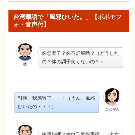
台湾華語で「風邪ひいた。」【ボポモフ
ォ・音声付】
妳怎麼了？妳不舒服嗎？（どうした
の？体の調子良くないの？）
彼
對啊。我感冒了・・・（うん。風邪
ひいたの・・・）
かどやん
妳還好嗎？妳自己要保重喔。（大丈