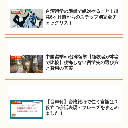
台湾留学の準備で絶対やること！出
旅関連
発6ヶ月前からのステップ別完全チ
ェックリスト
中国留学vs台湾留学【経験者が本音
台湾情報
で比較】後悔しない留学先の選び方
と費用の真実
【音声付】台湾旅行で使う言語は？
台湾情報
役立つ会話表現・フレーズをまとめ
ました！