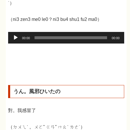
˙）
（ni3 zen3 me0 le0？ni3 bu4 shu1 fu2 ma0）
音
00:00
00:00
声
プ
レ
ー
ヤ
ー
うん。風邪ひいたの
對。我感冒了
（ㄉㄨㄟˋ 。ㄨㄛˇ ㄍㄢˇ ㄇㄠˋ ㄌㄜ˙）