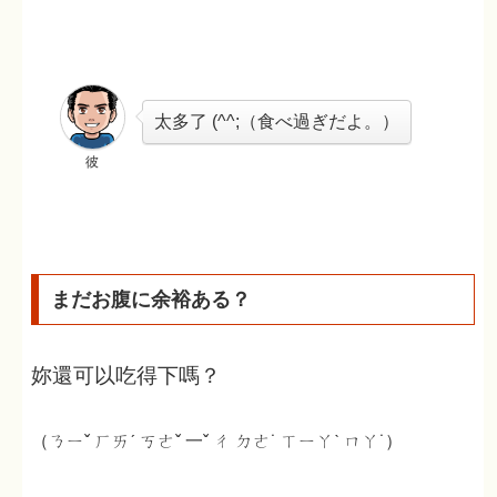
太多了 (^^;（食べ過ぎだよ。）
彼
まだお腹に余裕ある？
妳還可以吃得下嗎？
（ㄋㄧˇ ㄏㄞˊ ㄎㄜˇ 一ˇ ㄔ ㄉㄜ˙ ㄒㄧㄚˋ ㄇㄚ˙）