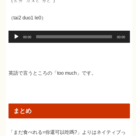
（ㄊㄞˋ ㄉㄨㄛ ㄌㄜ˙）
（tai2 duo1 le0）
音
00:00
00:00
声
プ
レ
ー
英語で言うところの「too much」です。
ヤ
ー
まとめ
「まだ食べれる=你還可以吃嗎?」よりはネイティブっ