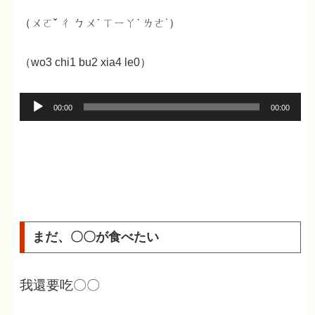
（ㄨㄛˇ ㄔ ㄅㄨˊ ㄒㄧㄚˋ ㄌㄜ˙）
（wo3 chi1 bu2 xia4 le0）
音
00:00
00:00
声
プ
レ
ー
ヤ
ー
まだ、〇〇が食べたい
我還要吃〇〇