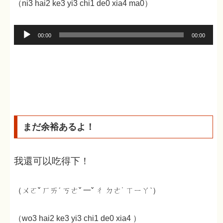
（ni3 hai2 ke3 yi3 chi1 de0 xia4 ma0）
音
00:00
00:00
声
プ
レ
ー
ヤ
ー
まだ余裕あるよ！
我還可以吃得下！
（ㄨㄛˇ ㄏㄞˊ ㄎㄜˇ 一ˇ ㄔ ㄉㄜ˙ ㄒㄧㄚˋ）
（wo3 hai2 ke3 yi3 chi1 de0 xia4 ）