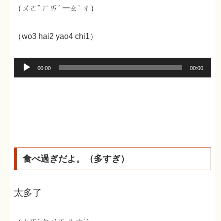
（ㄨㄛˇ ㄏㄞˊ 一ㄠˋ ㄔ）
（wo3 hai2 yao4 chi1）
音
00:00
00:00
声
プ
レ
ー
ヤ
ー
食べ過ぎだよ。（多すぎ）
太多了