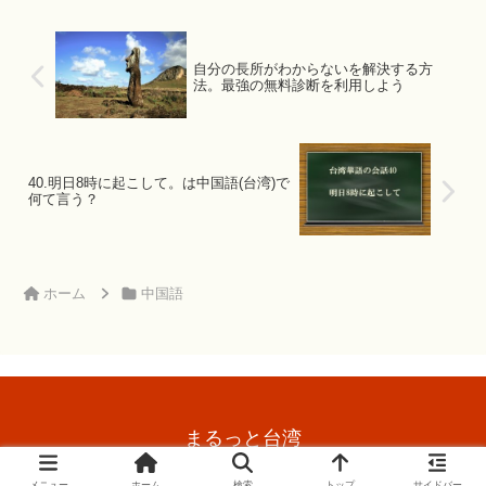
自分の長所がわからないを解決する方
法。最強の無料診断を利用しよう
40.明日8時に起こして。は中国語(台湾)で
何て言う？
ホーム
中国語
まるっと台湾
© 2015 まるっと台湾.
メニュー
ホーム
検索
トップ
サイドバー