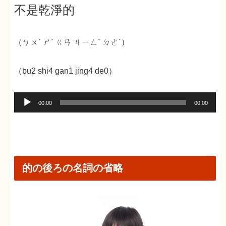
不是乾淨的
（ㄅㄨˊ ㄕˋ ㄍㄢ ㄐㄧㄥˋ ㄉㄜ˙）
（bu2 shi4 gan1 jing4 de0）
音
00:00
00:00
声
プ
レ
ー
的の後ろの名詞の省略
ヤ
ー