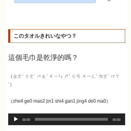
このタオルきれいなやつ？
這個毛巾是乾淨的嗎？
（ㄓㄜˋ ㄍㄜ˙ ㄇㄠˊ ㄐㄧㄣ ㄕˋ ㄍㄢ ㄐㄧㄥˋ ㄉㄜ˙ ㄇㄚ
˙）
（zhe4 ge0 mao2 jin1 shi4 gan1 jing4 de0 ma0）
音
00:00
00:00
声