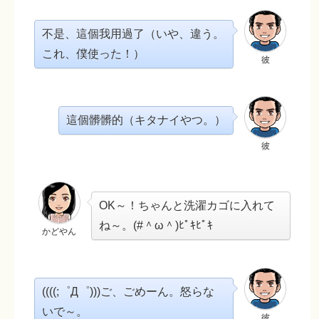
不是、這個我用過了（いや、違う。
これ、僕使った！）
彼
這個髒髒的（キタナイやつ。）
彼
OK～！ちゃんと洗濯カゴに入れて
ね～。(#＾ω＾)ﾋﾟｷﾋﾟｷ
かどやん
((((;゜Д゜)))ご、ごめーん。怒らな
いで～。
彼