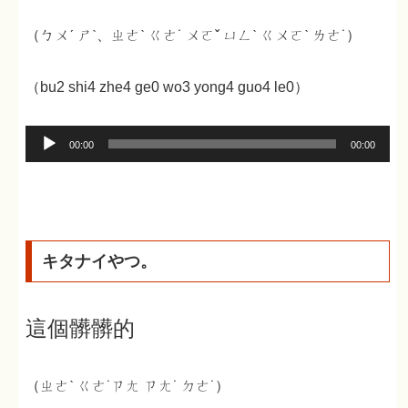
（ㄅㄨˊ ㄕˋ、ㄓㄜˋ ㄍㄜ˙ ㄨㄛˇ ㄩㄥˋ ㄍㄨㄛˋ ㄌㄜ˙）
（bu2 shi4 zhe4 ge0 wo3 yong4 guo4 le0）
音
00:00
00:00
声
プ
レ
ー
キタナイやつ。
ヤ
ー
這個髒髒的
（ㄓㄜˋ ㄍㄜ˙ㄗㄤ ㄗㄤ˙ ㄉㄜ˙）