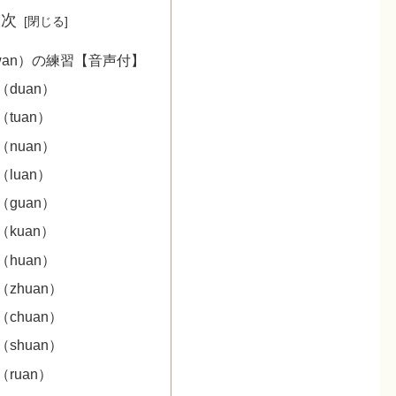
目次
/wan）の練習【音声付】
duan）
tuan）
nuan）
luan）
guan）
kuan）
huan）
zhuan）
chuan）
shuan）
ruan）