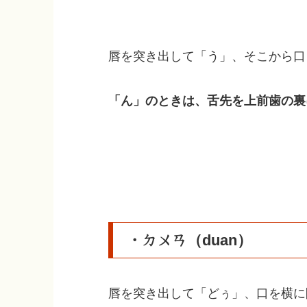
プ
レ
ー
唇を突き出して「う」、そこから口
ヤ
ー
「ん」のときは、舌先を上前歯の裏
・ㄉㄨㄢ（duan）
唇を突き出して「どぅ」、口を横に