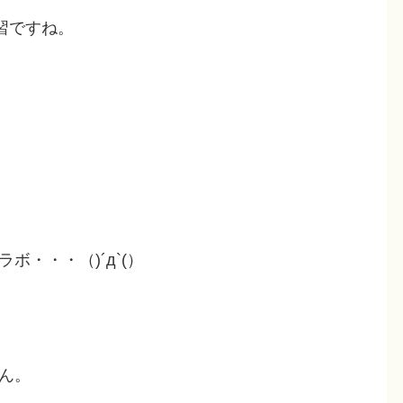
習ですね。
・・・（)´д`(）
ん。