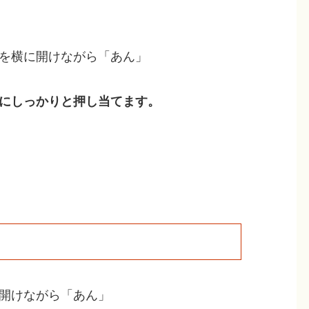
ュ
ー
ム
を横に開けながら「あん」
調
節
にしっかりと押し当てます。
に
は
上
下
矢
印
キ
ー
を
開けながら「あん」