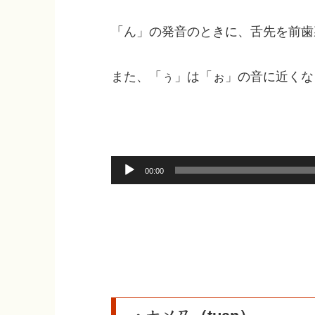
「ん」の発音のときに、舌先を前歯
また、「ぅ」は「ぉ」の音に近くな
音
00:00
声
プ
レ
ー
ヤ
ー