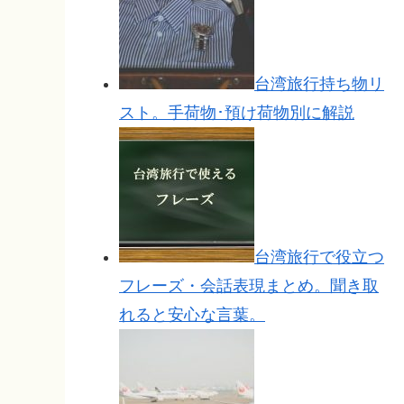
台湾旅行持ち物リ
スト。手荷物･預け荷物別に解説
台湾旅行で役立つ
フレーズ・会話表現まとめ。聞き取
れると安心な言葉。