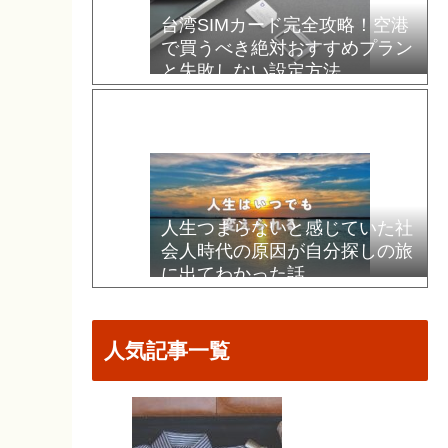
台湾SIMカード完全攻略！空港
で買うべき絶対おすすめプラン
と失敗しない設定方法
人生つまらないと感じていた社
会人時代の原因が自分探しの旅
に出てわかった話
人気記事一覧