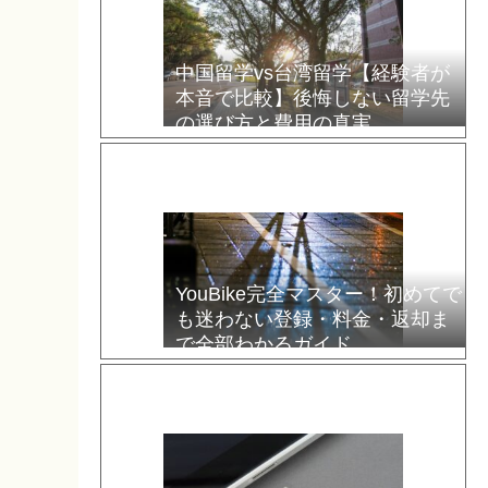
中国留学vs台湾留学【経験者が
本音で比較】後悔しない留学先
の選び方と費用の真実
YouBike完全マスター！初めてで
も迷わない登録・料金・返却ま
で全部わかるガイド