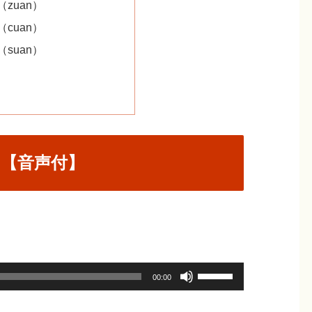
zuan）
cuan）
suan）
習【音声付】
ボ
00:00
リ