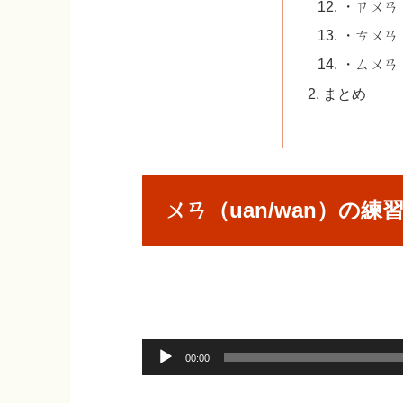
・ㄗㄨㄢ（
・ㄘㄨㄢ（
・ㄙㄨㄢ（
まとめ
ㄨㄢ（uan/wan）の練
音
00:00
声