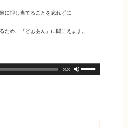
使
っ
裏に押し当てることを忘れずに。
て
く
るため、『どぉあん』に聞こえます。
だ
さ
い。
ボ
00:00
リ
ュ
ー
ム
調
節