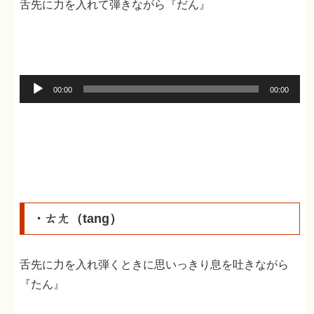
舌先に力を入れて弾きながら『だん』
音
00:00
00:00
声
プ
レ
ー
ヤ
ー
・ㄊㄤ（tang）
舌先に力を入れ弾くときに思いっきり息を吐きながら
『たん』