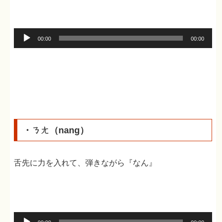
音
00:00
00:00
声
プ
レ
ー
ヤ
ー
・ㄋㄤ（nang）
舌先に力を入れて、弾きながら『なん』
音