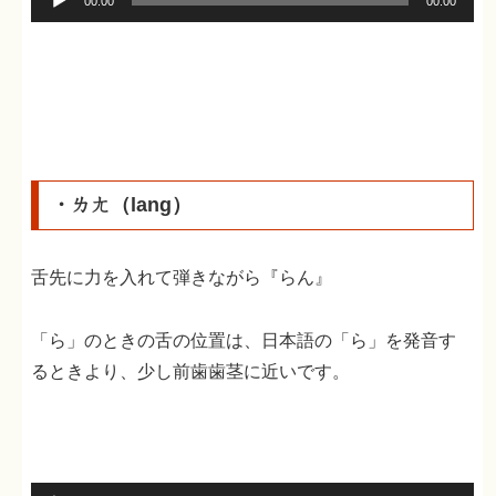
00:00
00:00
声
プ
レ
ー
ヤ
ー
・ㄌㄤ（lang）
舌先に力を入れて弾きながら『らん』
「ら」のときの舌の位置は、日本語の「ら」を発音す
るときより、少し前歯歯茎に近いです。