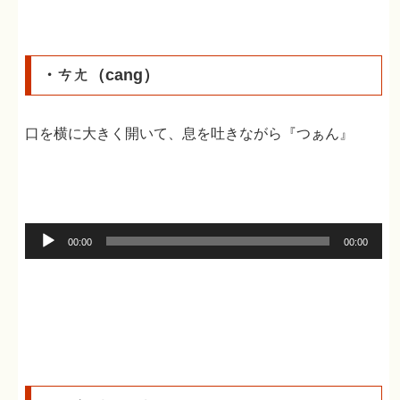
ー
ヤ
ー
・ㄘㄤ（cang）
口を横に大きく開いて、息を吐きながら『つぁん』
音
00:00
00:00
声
プ
レ
ー
ヤ
ー