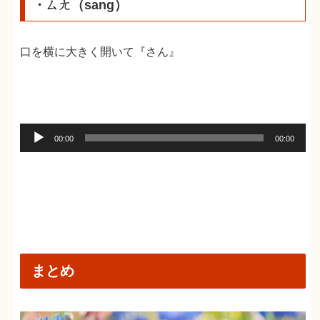
・ㄙㄤ（sang）
口を横に大きく開いて『さん』
音
00:00
00:00
声
プ
レ
ー
ヤ
ー
まとめ