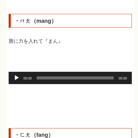
レ
ー
・ㄇㄤ（mang）
ヤ
ー
唇に力を入れて『まん』
音
00:00
00:00
声
プ
レ
ー
ヤ
ー
・ㄈㄤ（fang）