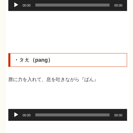
音
00:00
00:00
声
プ
レ
ー
ヤ
ー
・ㄆㄤ（pang）
唇に力を入れて、息を吐きながら『ぱん』
音
00:00
00:00
声
プ