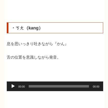
レ
ー
ヤ
ー
・ㄎㄤ（kang）
息を思いっきり吐きながら『かん』
舌の位置を意識しながら発音。
音
00:00
00:00
声
プ
レ