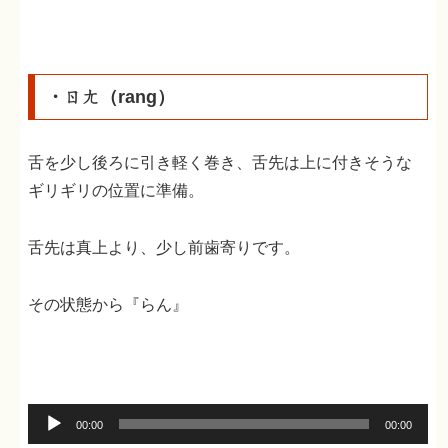
ー
ヤ
ー
・ㄖㄤ（rang）
舌を少し後ろに引き軽く巻き、舌先は上に付きそうな
ギリギリの位置に準備。
舌先は真上より、少し前歯寄りです。
その状態から『らん』
音
00:00
00:00
声