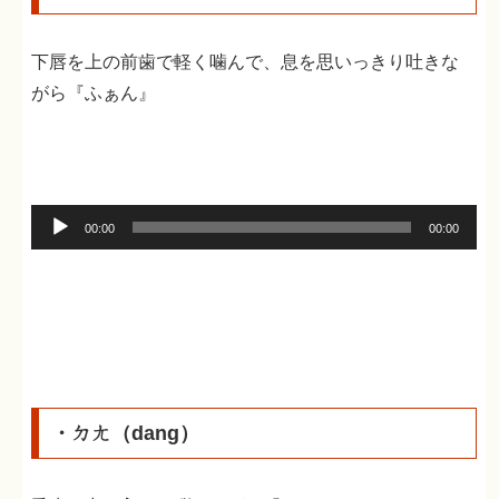
下唇を上の前歯で軽く噛んで、息を思いっきり吐きな
がら『ふぁん』
音
00:00
00:00
声
プ
レ
ー
ヤ
ー
・ㄉㄤ（dang）