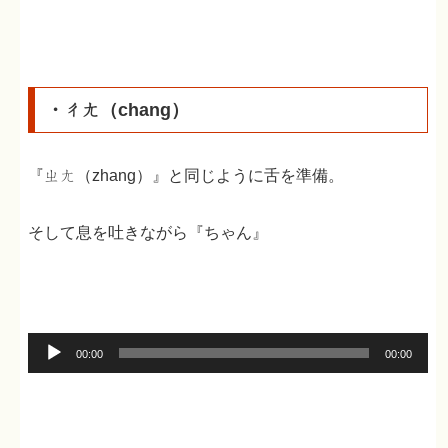
レ
ー
ヤ
ー
・ㄔㄤ（chang）
『ㄓㄤ（zhang）』と同じように舌を準備。
そして息を吐きながら『ちゃん』
音
00:00
00:00
声
プ
レ