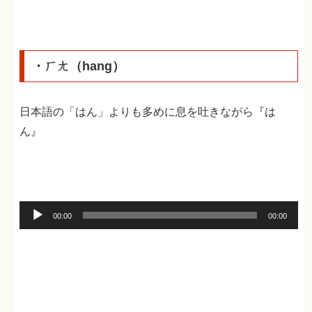
ー
ヤ
ー
・ㄏㄤ（hang）
日本語の「はん」よりも多めに息を吐きながら『は
ん』
音
00:00
00:00
声
プ
レ
ー
ヤ