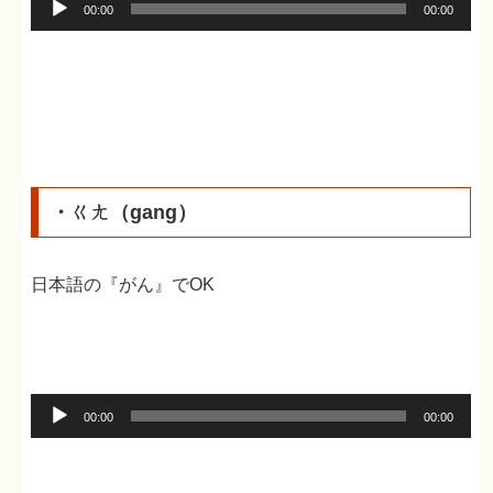
音
00:00
00:00
声
プ
レ
ー
ヤ
ー
・ㄍㄤ（gang）
日本語の『がん』でOK
音
00:00
00:00
声
プ