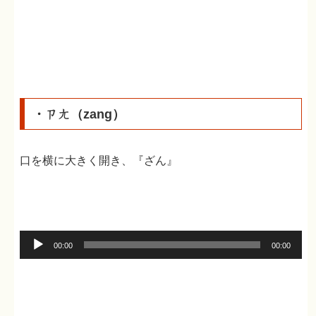
プ
レ
ー
ヤ
ー
・ㄗㄤ（zang）
口を横に大きく開き、『ざん』
音
00:00
00:00
声
プ
レ