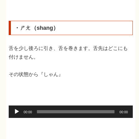
ー
ヤ
ー
・ㄕㄤ（shang）
舌を少し後ろに引き、舌を巻きます。舌先はどこにも
付けません。
その状態から『しゃん』
音
00:00
00:00
声
プ
レ