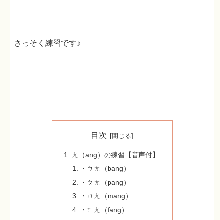
さっそく練習です♪
目次
ㄤ（ang）の練習【音声付】
・ㄅㄤ（bang）
・ㄆㄤ（pang）
・ㄇㄤ（mang）
・ㄈㄤ（fang）